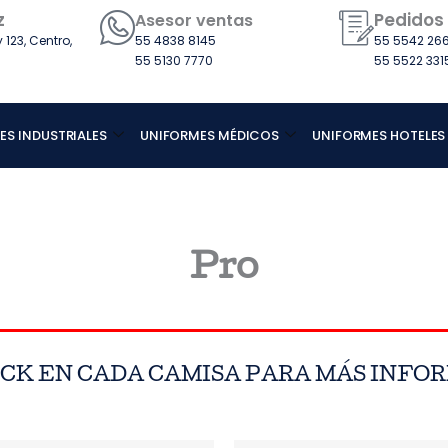
z
Pedidos
Asesor ventas
123, Centro,
55 4838 8145
55 5542 266
55 5130 7770
55 5522 331
ES INDUSTRIALES
UNIFORMES MÉDICOS
UNIFORMES HOTELES
Pro
ICK EN CADA CAMISA PARA MÁS INFO