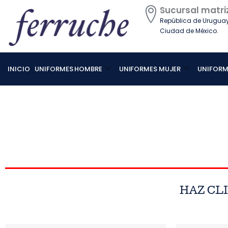
Ir
Sucursal matri
al
República de Uruguay 
contenido
Ciudad de México.
INICIO
UNIFORMES HOMBRE
UNIFORMES MUJER
UNIFORM
HAZ CL