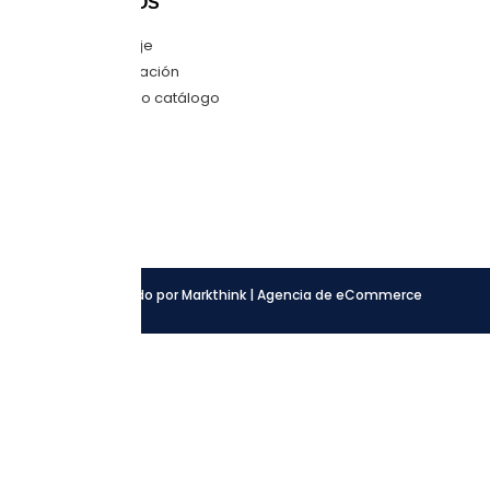
CONTÁCTANOS
Envíanos mensaje
Quiero una cotización
Descarga nuestro catálogo
SÍGUENOS
Facebook
Instagram
LinkedIn
Desarrollado por Markthink | Agencia de eCommerce