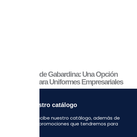
Camisas de Gabardina: Una Opción
Versátil para Uniformes Empresariales
Recibe nuestro catálogo
Regístrate y recibe nuestro catálogo, además de
algunas otras promociones que tendremos para
ustedes.