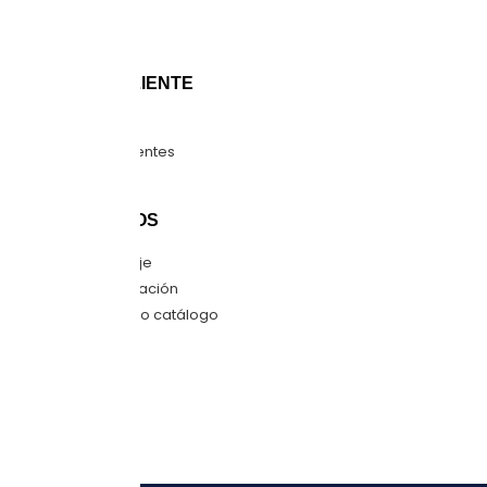
Sucursales
Blog
ATENCIÓN CLIENTE
Guía de tallas
Preguntas frecuentes
Mapa del sitio
CONTÁCTANOS
Envíanos mensaje
Quiero una cotización
Descarga nuestro catálogo
SÍGUENOS
Facebook
Instagram
LinkedIn