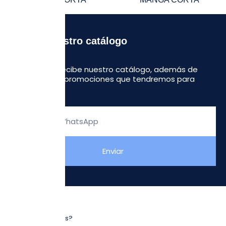
Recibe nuestro catálogo
Regístrate y recibe nuestro catálogo, además de
algunas otras promociones que tendremos para
ustedes.
Escribe
tu
WhatsApp
Enviar
NOSOTROS
¿Quiénes somos?