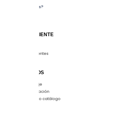
¿Quiénes somos?
Sucursales
Blog
ATENCIÓN CLIENTE
Guía de tallas
Preguntas frecuentes
Mapa del sitio
CONTÁCTANOS
Envíanos mensaje
Quiero una cotización
Descarga nuestro catálogo
SÍGUENOS
Facebook
Instagram