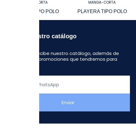
PLAYERA TIPO POLO
PLAYERA TIPO POLO
Recibe nuestro catálogo
Regístrate y recibe nuestro catálogo, además de
algunas otras promociones que tendremos para
ustedes.
Escribe
tu
WhatsApp
Enviar
NOSOTROS