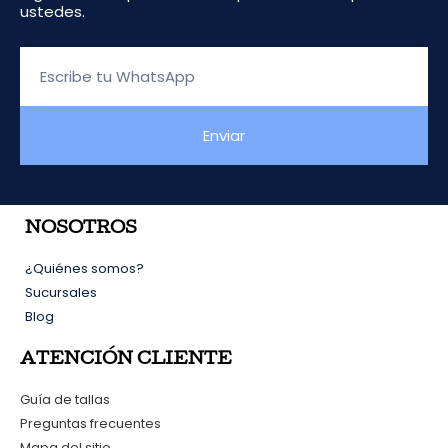
ustedes.
Escribe
tu
WhatsApp
Enviar
NOSOTROS
¿Quiénes somos?
Sucursales
Blog
ATENCIÓN CLIENTE
Guía de tallas
Preguntas frecuentes
Mapa del sitio