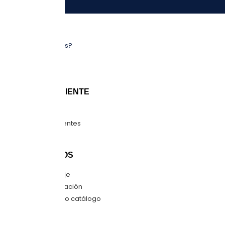
NOSOTROS
¿Quiénes somos?
Sucursales
Blog
ATENCIÓN CLIENTE
Guía de tallas
Preguntas frecuentes
Mapa del sitio
CONTÁCTANOS
Envíanos mensaje
Quiero una cotización
Descarga nuestro catálogo
SÍGUENOS