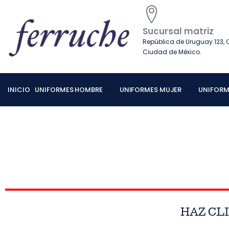
Ir
al
contenido
Sucursal matriz
República de Uruguay 123, C
Ciudad de México.
INICIO
UNIFORMES HOMBRE
UNIFORMES MUJER
UNIFORM
HAZ CL