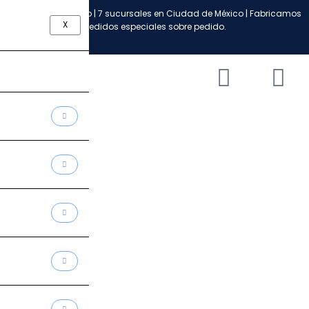
Ir
Envío a todo México | 7 sucursales en Ciudad de México | Fabricamos
al
X
pedidos especiales sobre pedido.
contenido