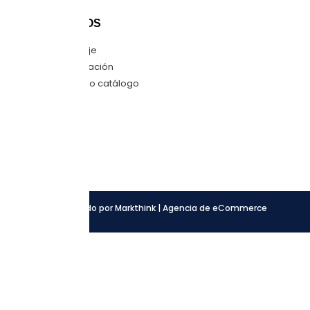
CONTÁCTANOS
Envíanos mensaje
Quiero una cotización
Descarga nuestro catálogo
SÍGUENOS
Facebook
Instagram
LinkedIn
Desarrollado por Markthink | Agencia de eCommerce