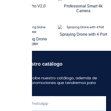
Phantom 4 Pro V2.0
Professional Smart 4k
Camera
Spraying Drone with 4 Port
Self-Stabilizing Drone
Quadcopter
Recibe nuestro catálogo
Regístrate y recibe nuestro catálogo, además de
algunas otras promociones que tendremos para
ustedes.
Escribe
tu
WhatsApp