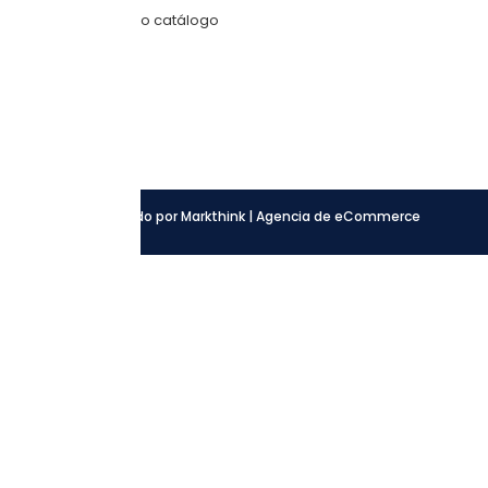
Descarga nuestro catálogo
SÍGUENOS
Facebook
Instagram
LinkedIn
Desarrollado por Markthink | Agencia de eCommerce