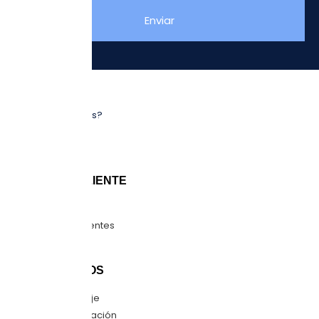
Enviar
NOSOTROS
¿Quiénes somos?
Sucursales
Blog
ATENCIÓN CLIENTE
Guía de tallas
Preguntas frecuentes
Mapa del sitio
CONTÁCTANOS
Envíanos mensaje
Quiero una cotización