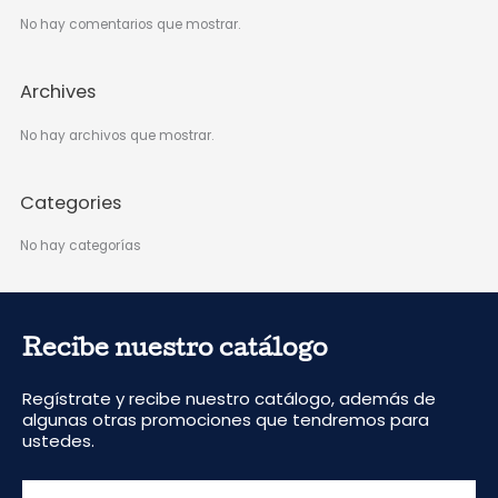
No hay comentarios que mostrar.
Archives
No hay archivos que mostrar.
Categories
No hay categorías
Recibe nuestro catálogo
Regístrate y recibe nuestro catálogo, además de
algunas otras promociones que tendremos para
ustedes.
Escribe