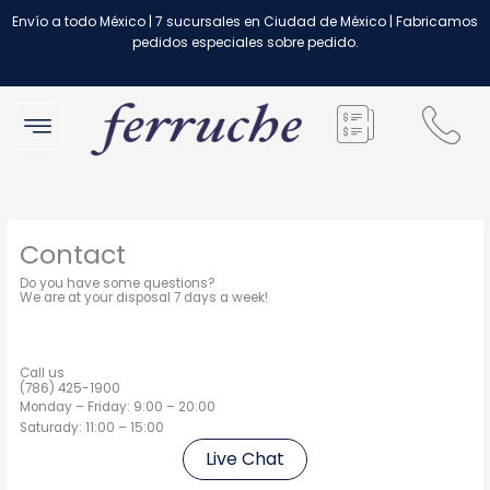
Ir
Envío a todo México | 7 sucursales en Ciudad de México | Fabricamos
al
pedidos especiales sobre pedido.
contenido
Contact
Do you have some questions?
We are at your disposal 7 days a week!
Call us
(786) 425-1900
Monday – Friday: 9:00 – 20:00
Saturady: 11:00 – 15:00
Live Chat