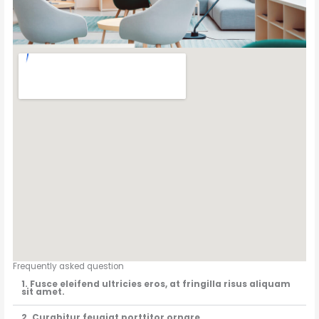
Frequently asked question
1. Fusce eleifend ultricies eros, at fringilla risus aliquam
sit amet.
2. Curabitur feugiat porttitor ornare.