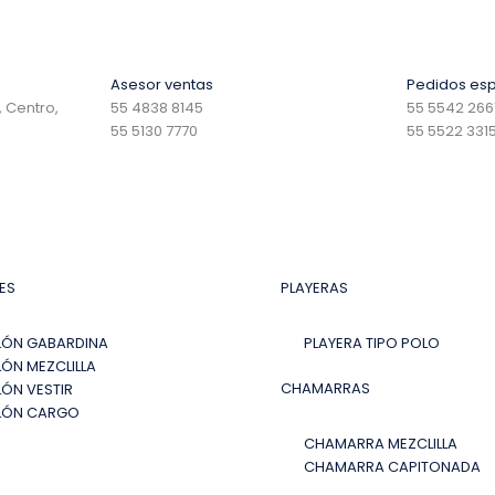
Asesor ventas
Pedidos esp
 Centro,
55 4838 8145
55 5542 266
55 5130 7770
55 5522 331
ES
PLAYERAS
LÓN GABARDINA
PLAYERA TIPO POLO
ÓN MEZCLILLA
CHAMARRAS
ÓN VESTIR
LÓN CARGO
CHAMARRA MEZCLILLA
S
CHAMARRA CAPITONADA