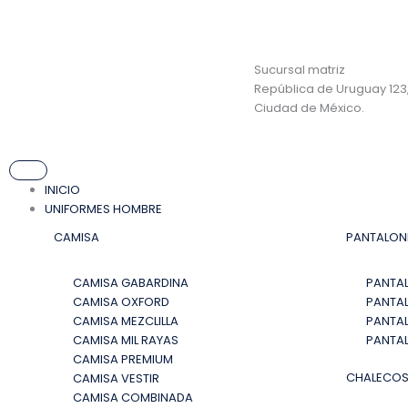
Ir
al
contenido
Sucursal matriz
República de Uruguay 123,
Ciudad de México.
INICIO
UNIFORMES HOMBRE
CAMISA
PANTALON
CAMISA GABARDINA
PANTA
CAMISA OXFORD
PANTAL
CAMISA MEZCLILLA
PANTAL
CAMISA MIL RAYAS
PANTA
CAMISA PREMIUM
CHALECO
CAMISA VESTIR
CAMISA COMBINADA