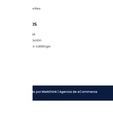
Guía de tallas
Preguntas frecuentes
Mapa del sitio
CONTÁCTANOS
Envíanos mensaje
Quiero una cotización
Descarga nuestro catálogo
SÍGUENOS
Facebook
Instagram
LinkedIn
Desarrollado por Markthink | Agencia de eCommerce