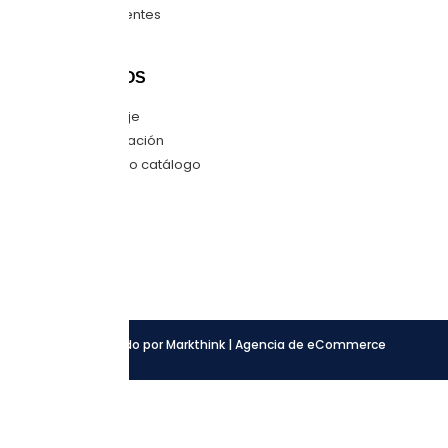
Preguntas frecuentes
Mapa del sitio
CONTÁCTANOS
Envíanos mensaje
Quiero una cotización
Descarga nuestro catálogo
SÍGUENOS
Facebook
Instagram
LinkedIn
Desarrollado por Markthink | Agencia de eCommerce