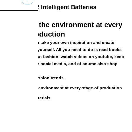
2 Intelligent Batteries
We care for the environment at every
stage of production
These days you can take your own inspiration and create
something new for yourself. All you need to do is read books
and magazines about fashion, watch videos on youtube, keep
yourself updated on social media, and of course also shop
online!
With the new fashion trends.
We care for the environment at every stage of production
Best quality materials