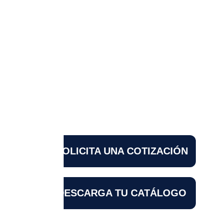
Lovic
X200 PRO
3 Extra batteries!
Up to 45 min fly
10 KM Range
SOLICITA UNA COTIZACIÓN
DESCARGA TU CATÁLOGO