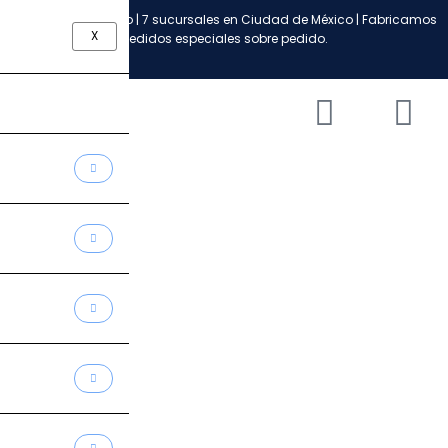
Ir
Envío a todo México | 7 sucursales en Ciudad de México | Fabricamos
al
X
pedidos especiales sobre pedido.
contenido