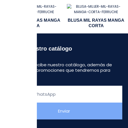
BLUSA MIL RAYAS MANGA
BLUSA MIL RAYAS MANGA
CORTA
CORTA
Recibe nuestro catálogo
Regístrate y recibe nuestro catálogo, además de
algunas otras promociones que tendremos para
ustedes.
Escribe
tu
WhatsApp
Enviar