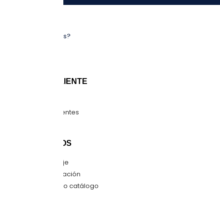
NOSOTROS
¿Quiénes somos?
Sucursales
Blog
ATENCIÓN CLIENTE
Guía de tallas
Preguntas frecuentes
Mapa del sitio
CONTÁCTANOS
Envíanos mensaje
Quiero una cotización
Descarga nuestro catálogo
SÍGUENOS