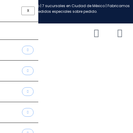
Ir
Envío a todo México | 7 sucursales en Ciudad de México | Fabricamos
al
X
pedidos especiales sobre pedido.
contenido