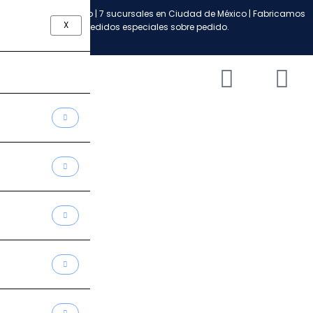
Ir
Envío a todo México | 7 sucursales en Ciudad de México | Fabricamos
al
X
pedidos especiales sobre pedido.
contenido