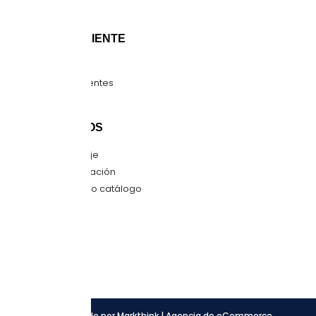
Blog
ATENCIÓN CLIENTE
Guía de tallas
Preguntas frecuentes
Mapa del sitio
CONTÁCTANOS
Envíanos mensaje
Quiero una cotización
Descarga nuestro catálogo
SÍGUENOS
Facebook
Instagram
LinkedIn
Desarrollado por Markthink | Agencia de eCommerce