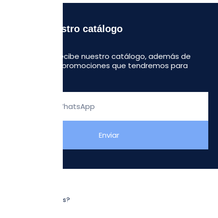
Recibe nuestro catálogo
Regístrate y recibe nuestro catálogo, además de
algunas otras promociones que tendremos para
ustedes.
Escribe
tu
WhatsApp
Enviar
NOSOTROS
¿Quiénes somos?
Sucursales