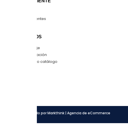
ATENCIÓN CLIENTE
Guía de tallas
Preguntas frecuentes
Mapa del sitio
CONTÁCTANOS
Envíanos mensaje
Quiero una cotización
Descarga nuestro catálogo
SÍGUENOS
Facebook
Instagram
LinkedIn
Desarrollado por Markthink | Agencia de eCommerce