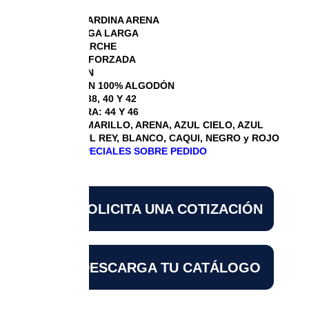
CAMISA GABARDINA ARENA
CAMISA MANGA LARGA
BOLSA DE PARCHE
COSTURA REFORZADA
BOTÓN DOWN
COMPOSICIÓN 100% ALGODÓN
TALLAS: 36, 38, 40 Y 42
TALLAS EXTRA: 44 Y 46
COLORES: AMARILLO, ARENA, AZUL CIELO, AZUL
MARINO, AZUL REY, BLANCO, CAQUI, NEGRO y ROJO
DISEÑOS ESPECIALES SOBRE PEDIDO
SOLICITA UNA COTIZACIÓN
DESCARGA TU CATÁLOGO