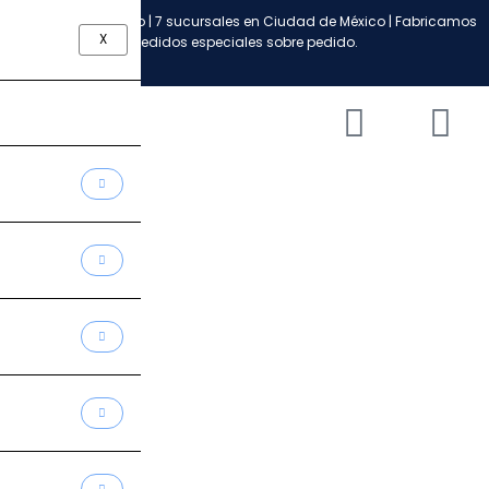
Ir
Envío a todo México | 7 sucursales en Ciudad de México | Fabricamos
al
X
pedidos especiales sobre pedido.
contenido