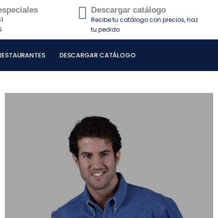
especiales
Descargar catálogo
1
Recibe tu catálogo con precios, haz
5
tu pedido
 RESTAURANTES
DESCARGAR CATÁLOGO