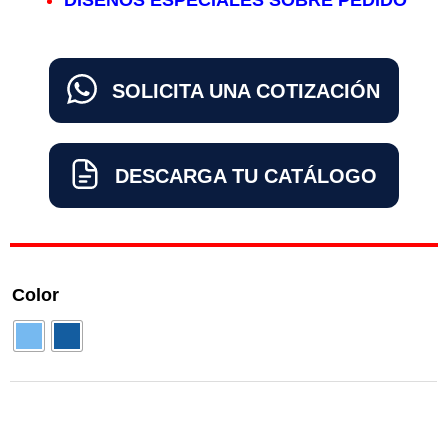
DISEÑOS ESPECIALES SOBRE PEDIDO
SOLICITA UNA COTIZACIÓN
DESCARGA TU CATÁLOGO
CAMISA
Color
MEZCLILLA
MANGA
LARGA
cantidad
Añadir al carrito