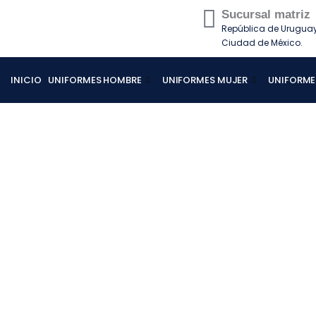
Ir
Sucursal matriz
al
República de Uruguay 
contenido
Ciudad de México.
INICIO
UNIFORMES HOMBRE
UNIFORMES MUJER
UNIFORME