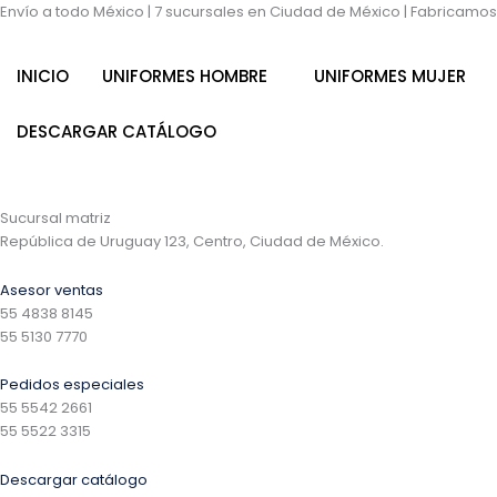
Ir
CAMISA
CAMISA
Envío a todo México | 7 sucursales en Ciudad de México | Fabricamo
al
MIL
MIL
contenido
RAYAS
RAYAS
INICIO
UNIFORMES HOMBRE
UNIFORMES MUJER
MANGA
MANGA
LARGA
LARGA
cantidad
cantidad
DESCARGAR CATÁLOGO
Sucursal matriz
República de Uruguay 123, Centro, Ciudad de México.
Asesor ventas
55 4838 8145
55 5130 7770
Pedidos especiales
55 5542 2661
55 5522 3315
Descargar catálogo