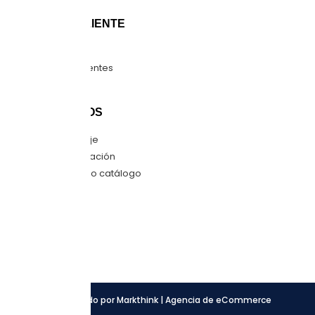
ATENCIÓN CLIENTE
Guía de tallas
Preguntas frecuentes
Mapa del sitio
CONTÁCTANOS
Envíanos mensaje
Quiero una cotización
Descarga nuestro catálogo
SÍGUENOS
Facebook
Instagram
LinkedIn
Desarrollado por Markthink | Agencia de eCommerce