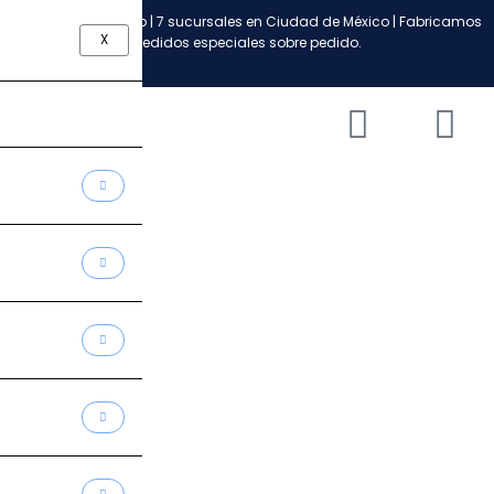
Ir
Envío a todo México | 7 sucursales en Ciudad de México | Fabricamos
al
X
pedidos especiales sobre pedido.
contenido