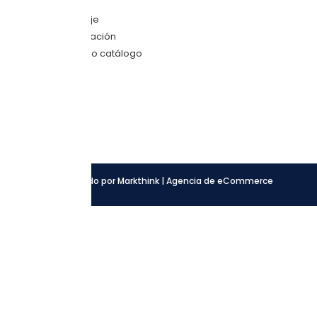
Envíanos mensaje
Quiero una cotización
Descarga nuestro catálogo
SÍGUENOS
Facebook
Instagram
LinkedIn
Desarrollado por Markthink | Agencia de eCommerce