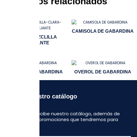
Productos relacionados
CAMISOLA DE GABARDINA
CAMISA MEZCLILLA
REFLEJANTE
OVEROL DE GABARDINA
OVEROL DE GABARDINA
Recibe nuestro catálogo
Regístrate y recibe nuestro catálogo, además de
algunas otras promociones que tendremos para
ustedes.