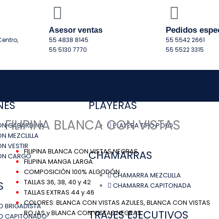
Pedidos espe
Asesor ventas
entro,
55 4838 8145
55 5542 2661
55 5130 7770
55 5522 3315
NES
PLAYERAS
FILIPINA BLANCA CON VISTAS
ÓN GABARDINA
PLAYERA TIPO POLO
N MEZCLILLA
N VESTIR
FILIPINA BLANCA CON VISTAS NEGRAS
CHAMARRAS
ÓN CARGO
FILIPINA MANGA LARGA
COMPOSICIÓN 100% ALGODÓN
CHAMARRA MEZCLILLA
TALLAS 36, 38, 40 y 42
S
CHAMARRA CAPITONADA
TALLAS EXTRAS 44 y 46
COLORES: BLANCA CON VISTAS AZULES, BLANCA CON VISTAS
 BRIGADISTA
TRAJES EJECUTIVOS
ROJAS y BLANCA CON VISTAS NEGRAS
O CAPITONADO