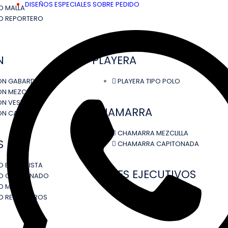
DISEÑOS ESPECIALES SOBRE PEDIDO
O MALLA
O REPORTERO
N
PLAYERA
ÓN GABARDINA
PLAYERA TIPO POLO
N MEZCLILLA
N VESTIR
CHAMARRA
ÓN CARGO
CHAMARRA MEZCLILLA
S
CHAMARRA CAPITONADA
 BRIGADISTA
TRAJES EJECUTIVOS
O CAPITONADO
O MALLA
O REPORTEROS