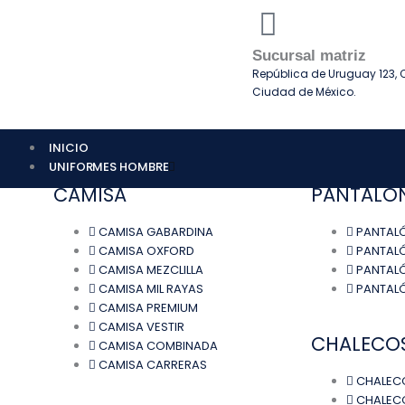
Ir
al
contenido
Sucursal matriz
República de Uruguay 123, C
Ciudad de México.
INICIO
UNIFORMES HOMBRE
CAMISA
PANTALO
CAMISA GABARDINA
PANTAL
CAMISA OXFORD
PANTALÓ
CAMISA MEZCLILLA
PANTALÓ
CAMISA MIL RAYAS
PANTAL
CAMISA PREMIUM
CAMISA VESTIR
CHALECO
CAMISA COMBINADA
CAMISA CARRERAS
CHALECO
CHALEC