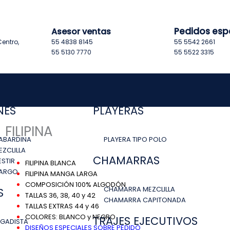
Pedidos esp
Asesor ventas
entro,
55 4838 8145
55 5542 2661
55 5130 7770
55 5522 3315
NES
PLAYERAS
FILIPINA
ABARDINA
PLAYERA TIPO POLO
ZCLILLA
CHAMARRAS
STIR
FILIPINA BLANCA
CARGO
FILIPINA MANGA LARGA
COMPOSICIÓN 100% ALGODÓN
CHAMARRA MEZCLILLA
S
TALLAS 36, 38, 40 y 42
CHAMARRA CAPITONADA
TALLAS EXTRAS 44 y 46
COLORES: BLANCO y NEGRO
TRAJES EJECUTIVOS
IGADISTA
DISEÑOS ESPECIALES SOBRE PEDIDO