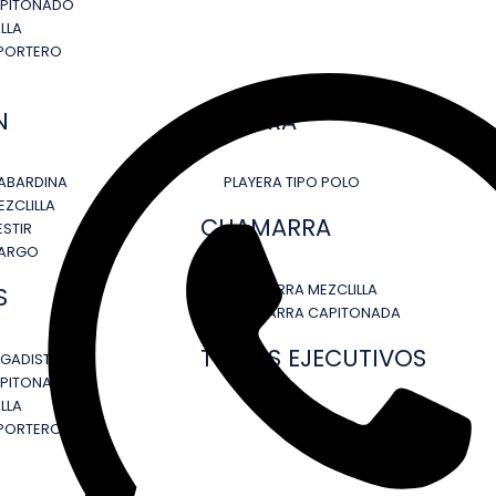
APITONADO
LLA
PORTERO
N
PLAYERA
ABARDINA
PLAYERA TIPO POLO
ZCLILLA
CHAMARRA
STIR
CARGO
CHAMARRA MEZCLILLA
S
CHAMARRA CAPITONADA
TRAJES EJECUTIVOS
IGADISTA
APITONADO
LLA
PORTEROS