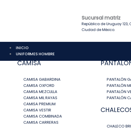
Ir
al
contenido
Sucursal matriz
República de Uruguay 123, C
Ciudad de México.
INICIO
UNIFORMES HOMBRE
CAMISA
PANTALO
CAMISA GABARDINA
PANTALÓN G
CAMISA OXFORD
PANTALÓN ME
CAMISA MEZCLILLA
PANTALÓN VE
CAMISA MIL RAYAS
PANTALÓN 
CAMISA PREMIUM
CHALECO
CAMISA VESTIR
CAMISA COMBINADA
CAMISA CARRERAS
CHALECO BR