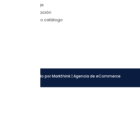
Envíanos mensaje
Quiero una cotización
Descarga nuestro catálogo
SÍGUENOS
Facebook
Instagram
LinkedIn
Desarrollado por Markthink | Agencia de eCommerce