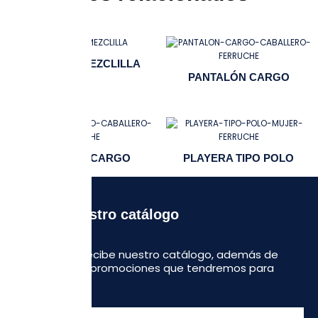
PANTALÓN MEZCLILLA
PANTALÓN CARGO
PANTALÓN CARGO
PLAYERA TIPO POLO
Recibe nuestro catálogo
Regístrate y recibe nuestro catálogo, además de
algunas otras promociones que tendremos para
ustedes.
Escribe