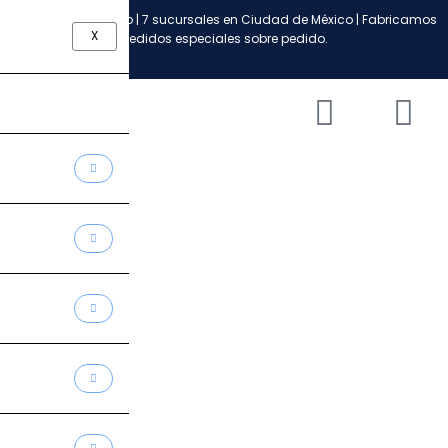
Ir
Envío a todo México | 7 sucursales en Ciudad de México | Fabricamos
al
X
pedidos especiales sobre pedido.
contenido