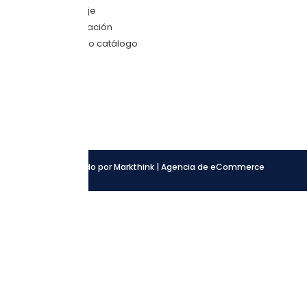
Envíanos mensaje
Quiero una cotización
Descarga nuestro catálogo
SÍGUENOS
Facebook
Instagram
LinkedIn
Desarrollado por Markthink | Agencia de eCommerce