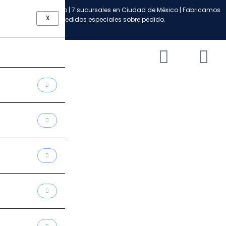
Ir
Envío a todo México | 7 sucursales en Ciudad de México | Fabricamos
al
X
pedidos especiales sobre pedido.
contenido