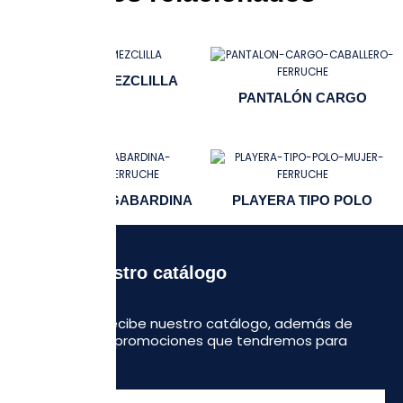
PANTALÓN MEZCLILLA
PANTALÓN CARGO
PANTALÓN DE GABARDINA
PLAYERA TIPO POLO
Recibe nuestro catálogo
Regístrate y recibe nuestro catálogo, además de
algunas otras promociones que tendremos para
ustedes.
Escribe