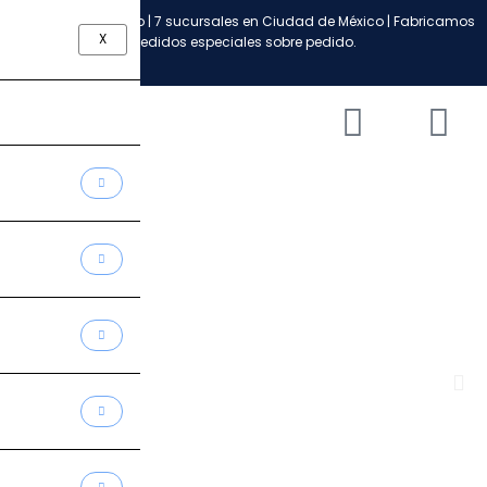
Ir
Envío a todo México | 7 sucursales en Ciudad de México | Fabricamos
al
X
pedidos especiales sobre pedido.
contenido