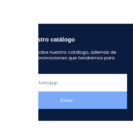
Recibe nuestro catálogo
Regístrate y recibe nuestro catálogo, además de
algunas otras promociones que tendremos para
ustedes.
Escribe
tu
WhatsApp
Enviar
NOSOTROS