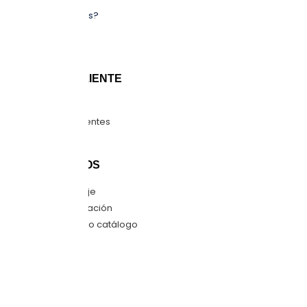
¿Quiénes somos?
Sucursales
Blog
ATENCIÓN CLIENTE
Guía de tallas
Preguntas frecuentes
Mapa del sitio
CONTÁCTANOS
Envíanos mensaje
Quiero una cotización
Descarga nuestro catálogo
SÍGUENOS
Facebook
Instagram