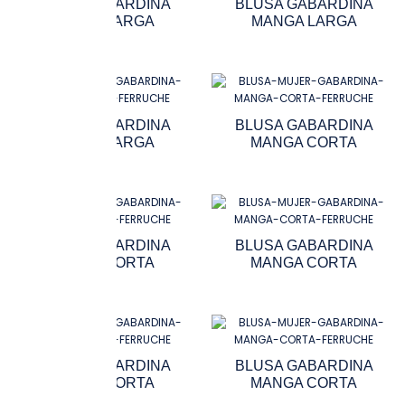
BLUSA GABARDINA
BLUSA GABARDINA
MANGA LARGA
MANGA LARGA
BLUSA GABARDINA
BLUSA GABARDINA
MANGA LARGA
MANGA CORTA
BLUSA GABARDINA
BLUSA GABARDINA
MANGA CORTA
MANGA CORTA
BLUSA GABARDINA
BLUSA GABARDINA
MANGA CORTA
MANGA CORTA