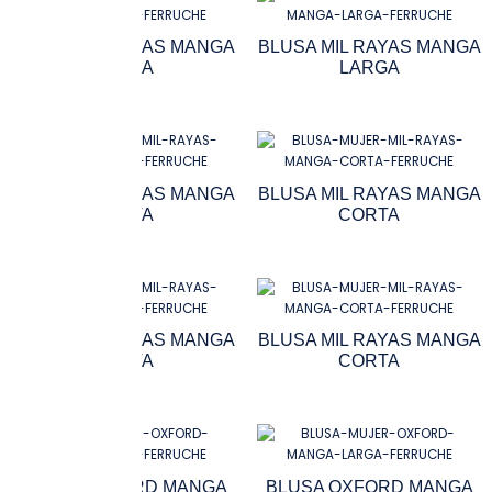
BLUSA MIL RAYAS MANGA
BLUSA MIL RAYAS MANGA
LARGA
LARGA
BLUSA MIL RAYAS MANGA
BLUSA MIL RAYAS MANGA
CORTA
CORTA
BLUSA MIL RAYAS MANGA
BLUSA MIL RAYAS MANGA
CORTA
CORTA
BLUSA OXFORD MANGA
BLUSA OXFORD MANGA