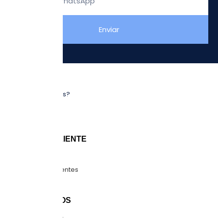
WhatsApp
Enviar
NOSOTROS
¿Quiénes somos?
Sucursales
Blog
ATENCIÓN CLIENTE
Guía de tallas
Preguntas frecuentes
Mapa del sitio
CONTÁCTANOS