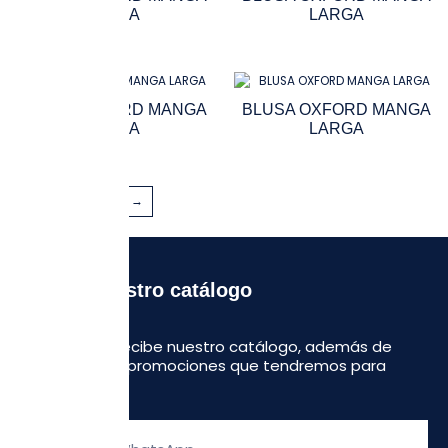
LARGA
LARGA
BLUSA OXFORD MANGA
BLUSA OXFORD MANGA
LARGA
LARGA
1
2
3
→
Recibe nuestro catálogo
Regístrate y recibe nuestro catálogo, además de
algunas otras promociones que tendremos para
ustedes.
Escribe
tu