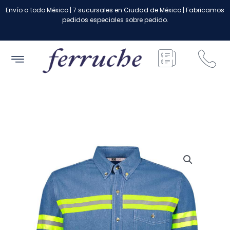
Ir
Envío a todo México | 7 sucursales en Ciudad de México | Fabricamos
al
pedidos especiales sobre pedido.
contenido