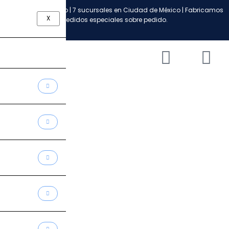
Ir
Envío a todo México | 7 sucursales en Ciudad de México | Fabricamos
al
X
pedidos especiales sobre pedido.
contenido