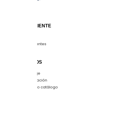
Sucursales
Blog
ATENCIÓN CLIENTE
Guía de tallas
Preguntas frecuentes
Mapa del sitio
CONTÁCTANOS
Envíanos mensaje
Quiero una cotización
Descarga nuestro catálogo
SÍGUENOS
Facebook
Instagram
LinkedIn