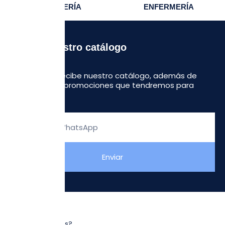
ENFERMERÍA
ENFERMERÍA
Recibe nuestro catálogo
Regístrate y recibe nuestro catálogo, además de
algunas otras promociones que tendremos para
ustedes.
Escribe
tu
WhatsApp
Enviar
NOSOTROS
¿Quiénes somos?