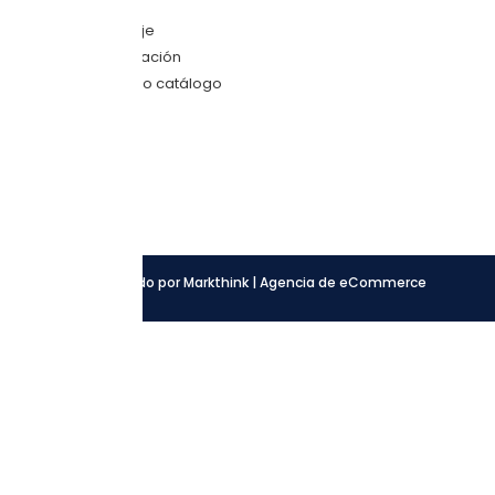
Envíanos mensaje
Quiero una cotización
Descarga nuestro catálogo
SÍGUENOS
Facebook
Instagram
LinkedIn
Desarrollado por Markthink | Agencia de eCommerce