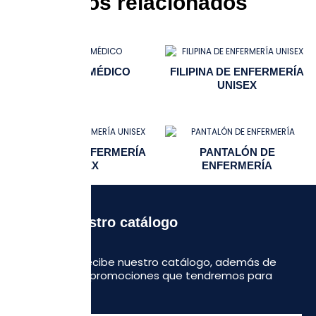
Productos relacionados
UNIFORME MÉDICO
FILIPINA DE ENFERMERÍA
UNISEX
FILIPINA DE ENFERMERÍA
PANTALÓN DE
UNISEX
ENFERMERÍA
Recibe nuestro catálogo
Regístrate y recibe nuestro catálogo, además de
algunas otras promociones que tendremos para
ustedes.