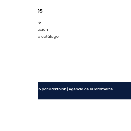
CONTÁCTANOS
Envíanos mensaje
Quiero una cotización
Descarga nuestro catálogo
SÍGUENOS
Facebook
Instagram
LinkedIn
Desarrollado por Markthink | Agencia de eCommerce