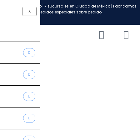
Ir
Envío a todo México | 7 sucursales en Ciudad de México | Fabricamos
al
X
pedidos especiales sobre pedido.
contenido