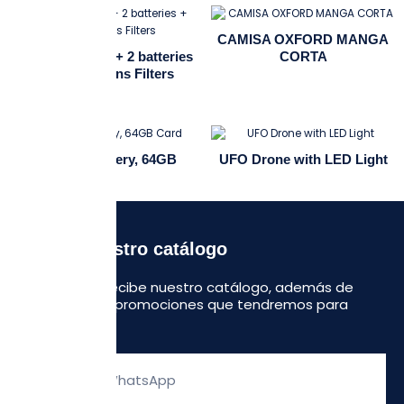
Sale!
Sale!
CAMISA OXFORD MANGA
Lovic X200 PRO + 2 batteries
CORTA
+ Premium Lens Filters
GoPro x2 Battery, 64GB
UFO Drone with LED Light
Card
Recibe nuestro catálogo
Regístrate y recibe nuestro catálogo, además de
algunas otras promociones que tendremos para
ustedes.
Escribe
tu
WhatsApp