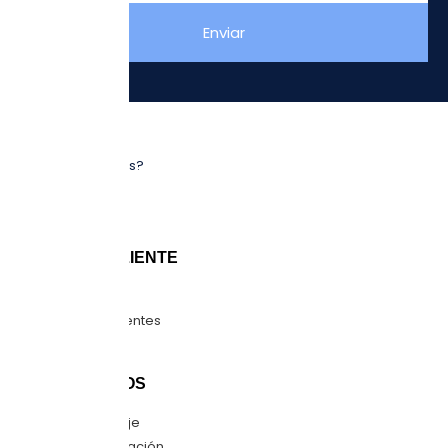
Enviar
NOSOTROS
¿Quiénes somos?
Sucursales
Blog
ATENCIÓN CLIENTE
Guía de tallas
Preguntas frecuentes
Mapa del sitio
CONTÁCTANOS
Envíanos mensaje
Quiero una cotización