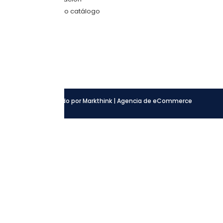
Descarga nuestro catálogo
SÍGUENOS
Facebook
Instagram
LinkedIn
Desarrollado por Markthink | Agencia de eCommerce