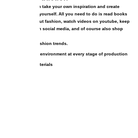
These days you can take your own inspiration and create
something new for yourself. All you need to do is read books
and magazines about fashion, watch videos on youtube, keep
yourself updated on social media, and of course also shop
online!
With the new fashion trends.
We care for the environment at every stage of production
Best quality materials
Lovic