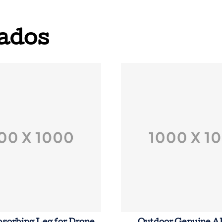
cantidad
nados