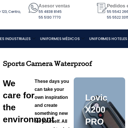
Pedidos 
Asesor ventas
123, Centro,
55 4838 8145
55 5542 266
55 5130 7770
55 5522 331
ES INDUSTRIALES
UNIFORMES MÉDICOS
UNIFORMES HOTELES
Sports Camera Waterproof
We
These days you
can take your
care for
Lovic
own inspiration
the
and create
X200
something new
environment
PRO
for yourself. All