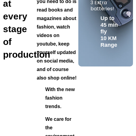
at
you need to do is
3 Extra
batteries!
read books and
every
Up to
magazines about
45 min
stage
fashion, watch
fly
videos on
10 KM
of
youtube, keep
Range
production
yourself updated
on social media,
and of course
also shop online!
With the new
fashion
trends.
We care for
the