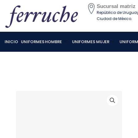
Ir
Sucursal matriz
al
República de Uruguay 
contenido
Ciudad de México.
INICIO
UNIFORMES HOMBRE
UNIFORMES MUJER
UNIFORM