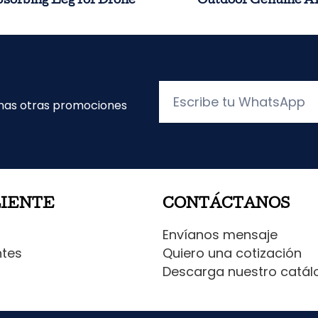
sorbing Leg for Drone
Outdoor Genuine A
Escribe
unas otras promociones
tu
WhatsApp
LIENTE
CONTÁCTANOS
Envíanos mensaje
ntes
Quiero una cotización
Descarga nuestro catál