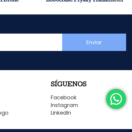
R Drone
Robocraze Flysky Transmitter
Enviar
SÍGUENOS
Facebook
Instagram
ogo
LinkedIn