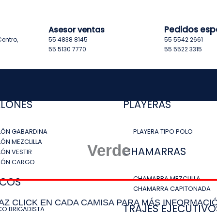
Pedidos esp
Asesor ventas
entro,
55 4838 8145
55 5542 2661
55 5130 7770
55 5522 3315
LONES
PLAYERAS
LÓN GABARDINA
PLAYERA TIPO POLO
ÓN MEZCLILLA
Verde
CHAMARRAS
ÓN VESTIR
LÓN CARGO
CHAMARRA MEZCLILLA
ECOS
CHAMARRA CAPITONADA
AZ CLICK EN CADA CAMISA PARA MÁS INFORMACI
TRAJES EJECUTIVO
O BRIGADISTA