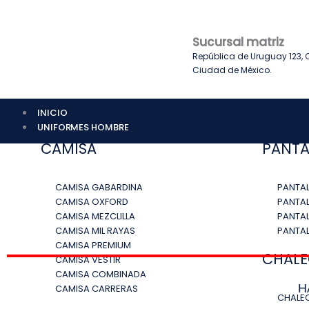
Ir
al
contenido
Sucursal matriz
República de Uruguay 123, C
Ciudad de México.
INICIO
UNIFORMES HOMBRE
CAMISA
PANTA
CAMISA GABARDINA
PANTA
CAMISA OXFORD
PANTAL
CAMISA MEZCLILLA
PANTAL
CAMISA MIL RAYAS
PANTA
CAMISA PREMIUM
CHAL
CAMISA VESTIR
CAMISA COMBINADA
H
CAMISA CARRERAS
CHALEC