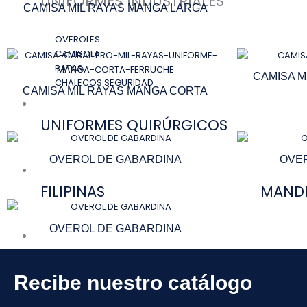
UNIFORMES INDUSTRIALES
CAMISA MIL RAYAS MANGA LARGA
OVEROLES
CAMISOLA
BATAS
CAMISA M
CHALECOS SEGURIDAD
CAMISA MIL RAYAS MANGA CORTA
UNIFORMES MÉDICOS
UNIFORMES QUIRÚRGICOS
OVEROL DE GABARDINA
OVE
UNIFORMES HOTELES Y RESTAURANTES
FILIPINAS
MANDI
OVEROL DE GABARDINA
DESCARGAR CATÁLOGO
X
Recibe nuestro catálogo